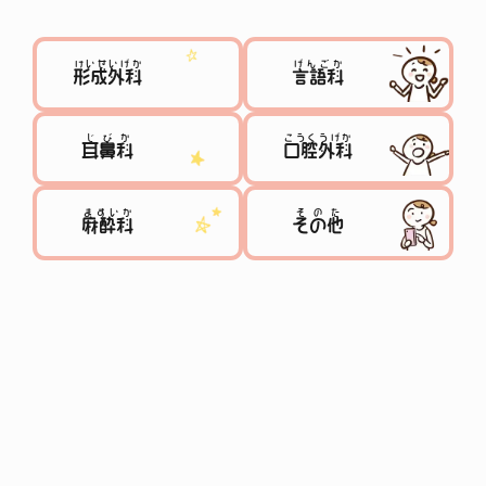
けいせいげか
げんごか
形成外科
言語科
じびか
こうくうげか
耳鼻科
口腔外科
ますいか
そのた
麻酔科
その他